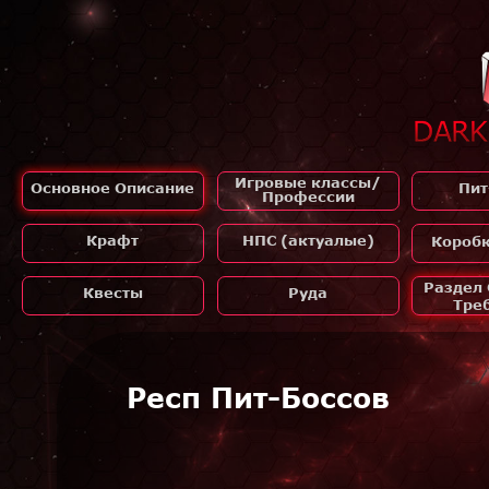
Игровые классы/
Основное Описание
Пит
Профессии
Крафт
НПС (актуалые)
Короб
Раздел
Квесты
Руда
Тре
Респ Пит-Боссов